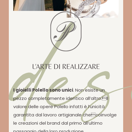
des
L’ARTE DI REALIZZARE
I gioielli Polello sono unici
. Non esiste un
pezzo completamente identico all’altro.Il
valore delle opere Polello infatti è l’unicità
garantita dal lavoro artigianale checoinvolge
le creazioni del brand dal primo all’ultimo
passaggio della loro produzione