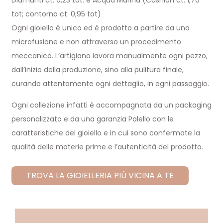
Diamanti ct. 0,23 tot. e Acqua Marina (Cushion ct. 1,76
tot; contorno ct. 0,95 tot)
Ogni gioiello è unico ed è prodotto a partire da una
microfusione e non attraverso un procedimento
meccanico. L’artigiano lavora manualmente ogni pezzo,
dall’inizio della produzione, sino alla pulitura finale,
curando attentamente ogni dettaglio, in ogni passaggio.
Ogni collezione infatti è accompagnata da un packaging
personalizzato e da una garanzia Polello con le
caratteristiche del gioiello e in cui sono confermate la
qualità delle materie prime e l’autenticità del prodotto.
TROVA LA GIOIELLERIA PIÙ VICINA A TE