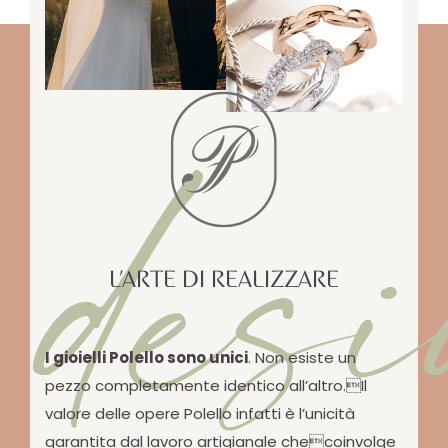
desi
L’ARTE DI REALIZZARE
I gioielli Polello sono unici
. Non esiste un
pezzo completamente identico all’altro.Il
valore delle opere Polello infatti è l’unicità
garantita dal lavoro artigianale checoinvolge