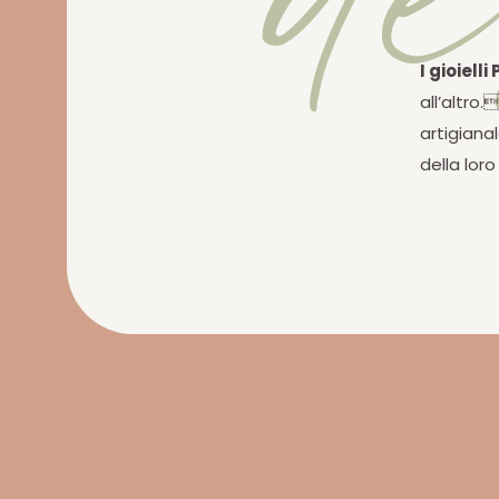
I gioielli
all’altro.
artigiana
della lor