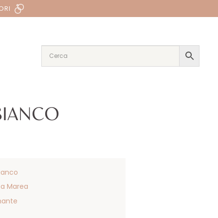
ORI
BIANCO
ianco
ea Marea
mante