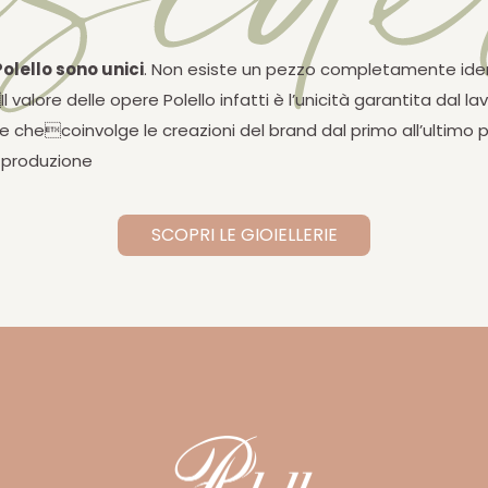
 Polello sono unici
. Non esiste un pezzo completamente ide
Il valore delle opere Polello infatti è l’unicità garantita dal la
le checoinvolge le creazioni del brand dal primo all’ultimo
o produzione
SCOPRI LE GIOIELLERIE