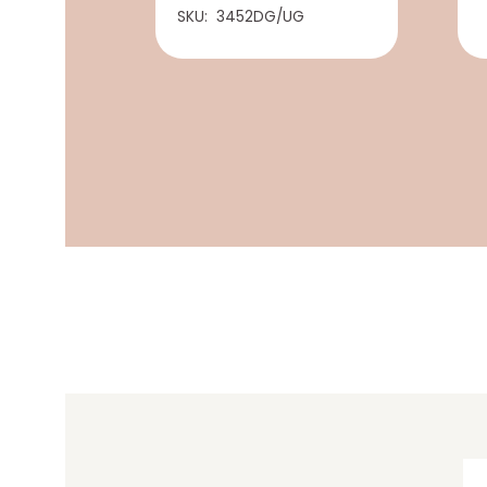
DCH
SKU:
3452DG/UG