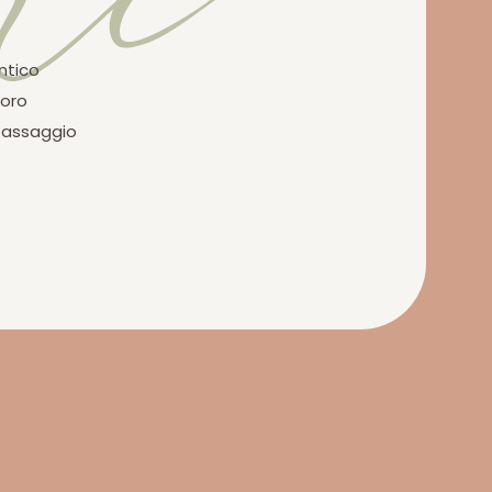
ntico
voro
 passaggio