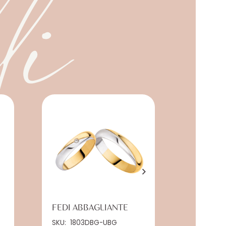
li
FEDI ABBAGLIANTE
FEDI TR
SKU:
1803DBG-UBG
SKU:
3113