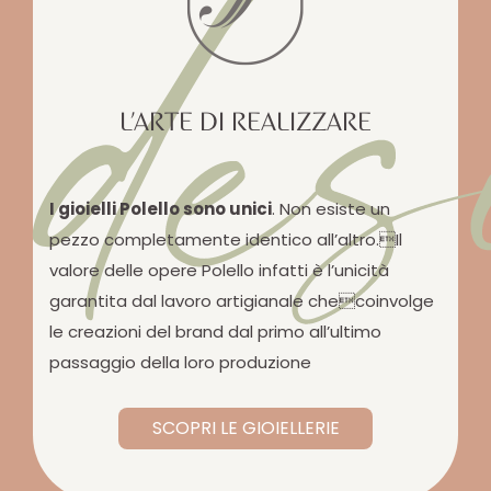
des
L’ARTE DI REALIZZARE
I gioielli Polello sono unici
. Non esiste un
pezzo completamente identico all’altro.Il
valore delle opere Polello infatti è l’unicità
garantita dal lavoro artigianale checoinvolge
le creazioni del brand dal primo all’ultimo
passaggio della loro produzione
SCOPRI LE GIOIELLERIE