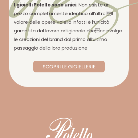
I gioielli Polello sono unici
. Non esiste un
pezzo completamente identico all’altro.Il
valore delle opere Polello infatti è l’unicità
garantita dal lavoro artigianale checoinvolge
le creazioni del brand dal primo all’ultimo
passaggio della loro produzione
SCOPRI LE GIOIELLERIE