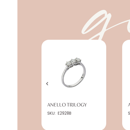
g
ARIO IN
ANELLO TRILOGY
SKU:
E2928B