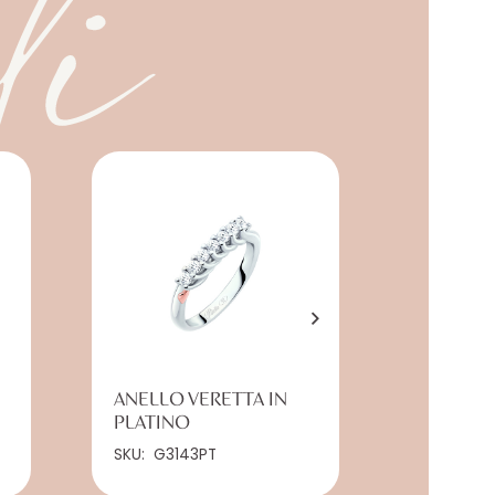
li
ANELLO VERETTA IN
ANELLO
PLATINO
PLATIN
SKU:
G3143PT
SKU:
G33