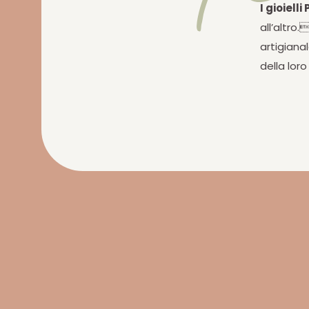
I gioielli
all’altro.
artigiana
della lor