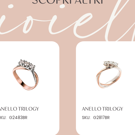
ioiel
ANELLO TRILOGY
ANELLO TRILOGY
SKU:
G2483BR
SKU:
G2817BR