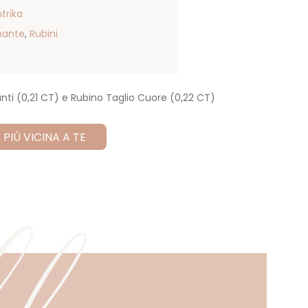
trika
mante
,
Rubini
nti (0,21 CT) e Rubino Taglio Cuore (0,22 CT)
 PIÙ VICINA A TE