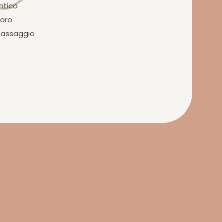
ntico
voro
 passaggio