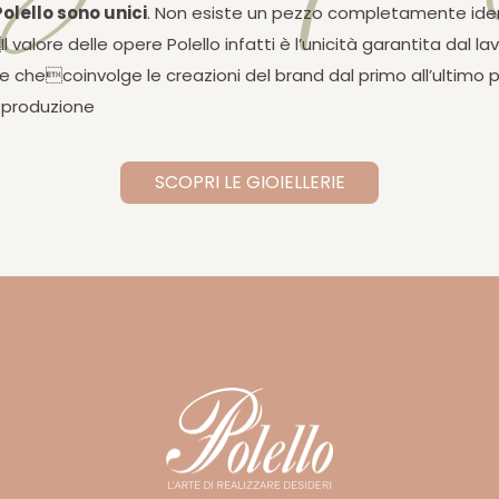
 Polello sono unici
. Non esiste un pezzo completamente ide
Il valore delle opere Polello infatti è l’unicità garantita dal la
le checoinvolge le creazioni del brand dal primo all’ultimo
o produzione
SCOPRI LE GIOIELLERIE