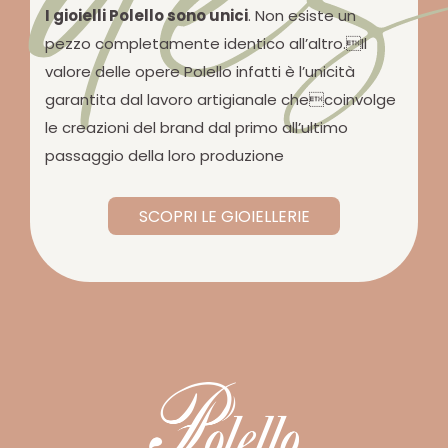
I gioielli Polello sono unici
. Non esiste un
pezzo completamente identico all’altro.Il
valore delle opere Polello infatti è l’unicità
garantita dal lavoro artigianale checoinvolge
le creazioni del brand dal primo all’ultimo
passaggio della loro produzione
SCOPRI LE GIOIELLERIE