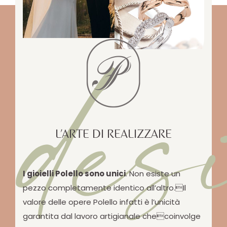
des
L’ARTE DI REALIZZARE
I gioielli Polello sono unici
. Non esiste un
pezzo completamente identico all’altro.Il
valore delle opere Polello infatti è l’unicità
garantita dal lavoro artigianale checoinvolge