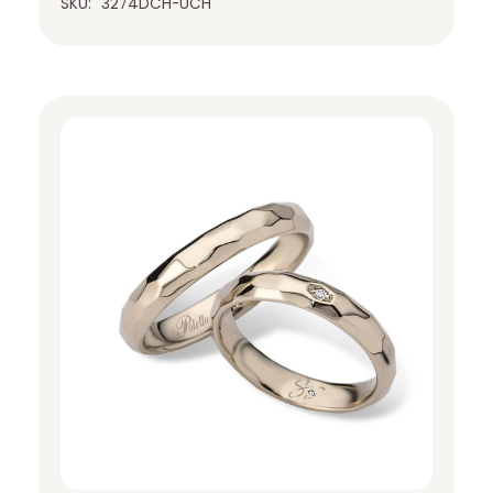
SKU:
3274DCH-UCH