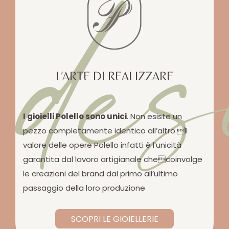
des
L’ARTE DI REALIZZARE
I gioielli Polello sono unici
. Non esiste un
pezzo completamente identico all’altro.Il
valore delle opere Polello infatti è l’unicità
garantita dal lavoro artigianale checoinvolge
le creazioni del brand dal primo all’ultimo
passaggio della loro produzione
SCOPRI LE GIOIELLERIE