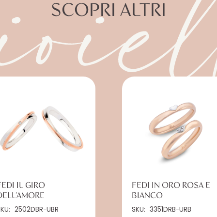
ioiel
SCOPRI ALTRI
FEDI IL GIRO
FEDI IN ORO ROSA E
DELL’AMORE
BIANCO
SKU:
2502DBR-UBR
SKU:
3351DRB-URB