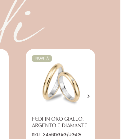
li
NOVITÀ
FEDI T
FEDI IN ORO GIALLO,
ARGENTO E DIAMANTE
SKU:
269
SKU:
3456DGAG/UGAG