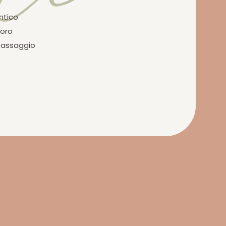
ntico
voro
 passaggio