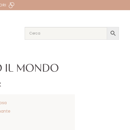
ORI
O IL MONDO
R
osa
mante