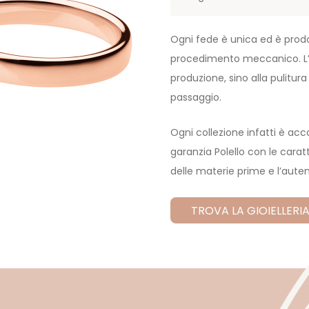
Ogni fede è unica ed è prod
procedimento meccanico. L’ar
produzione, sino alla pulitur
passaggio.
Ogni collezione infatti è a
garanzia Polello con le caratt
delle materie prime e l’auten
TROVA LA GIOIELLERIA