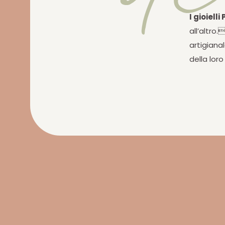
I gioielli
all’altro.
artigiana
della lor