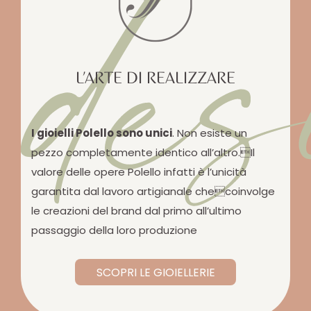
des
L’ARTE DI REALIZZARE
I gioielli Polello sono unici
. Non esiste un
pezzo completamente identico all’altro.Il
valore delle opere Polello infatti è l’unicità
garantita dal lavoro artigianale checoinvolge
le creazioni del brand dal primo all’ultimo
passaggio della loro produzione
SCOPRI LE GIOIELLERIE