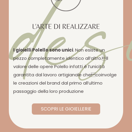
des
L’ARTE DI REALIZZARE
I gioielli Polello sono unici
. Non esiste un
pezzo completamente identico all’altro.Il
valore delle opere Polello infatti è l’unicità
garantita dal lavoro artigianale checoinvolge
le creazioni del brand dal primo all’ultimo
passaggio della loro produzione
SCOPRI LE GIOIELLERIE