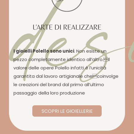
des
L’ARTE DI REALIZZARE
I gioielli Polello sono unici
. Non esiste un
pezzo completamente identico all’altro.Il
valore delle opere Polello infatti è l’unicità
garantita dal lavoro artigianale checoinvolge
le creazioni del brand dal primo all’ultimo
passaggio della loro produzione
SCOPRI LE GIOIELLERIE