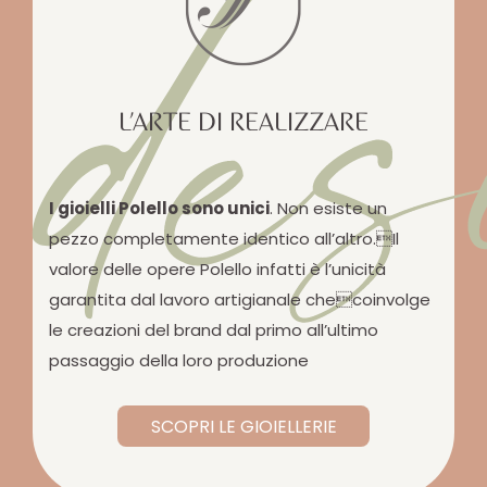
des
L’ARTE DI REALIZZARE
I gioielli Polello sono unici
. Non esiste un
pezzo completamente identico all’altro.Il
valore delle opere Polello infatti è l’unicità
garantita dal lavoro artigianale checoinvolge
le creazioni del brand dal primo all’ultimo
passaggio della loro produzione
SCOPRI LE GIOIELLERIE