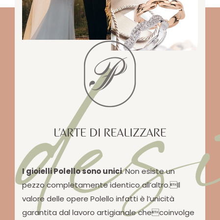
des
L’ARTE DI REALIZZARE
I gioielli Polello sono unici
. Non esiste un
pezzo completamente identico all’altro.Il
valore delle opere Polello infatti è l’unicità
garantita dal lavoro artigianale checoinvolge