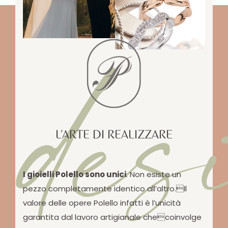
des
L’ARTE DI REALIZZARE
I gioielli Polello sono unici
. Non esiste un
pezzo completamente identico all’altro.Il
valore delle opere Polello infatti è l’unicità
garantita dal lavoro artigianale checoinvolge