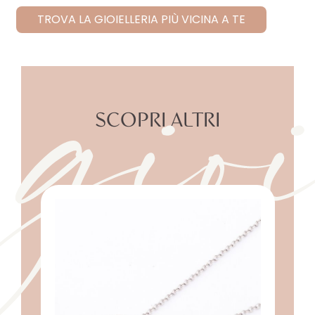
gioi
TROVA LA GIOIELLERIA PIÙ VICINA A TE
SCOPRI ALTRI