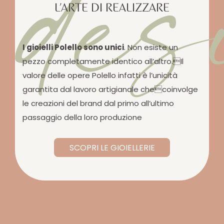
des
L’ARTE DI REALIZZARE
I gioielli Polello sono unici
. Non esiste un
pezzo completamente identico all’altro.Il
valore delle opere Polello infatti è l’unicità
garantita dal lavoro artigianale checoinvolge
le creazioni del brand dal primo all’ultimo
passaggio della loro produzione
SCOPRI LE GIOIELLERIE