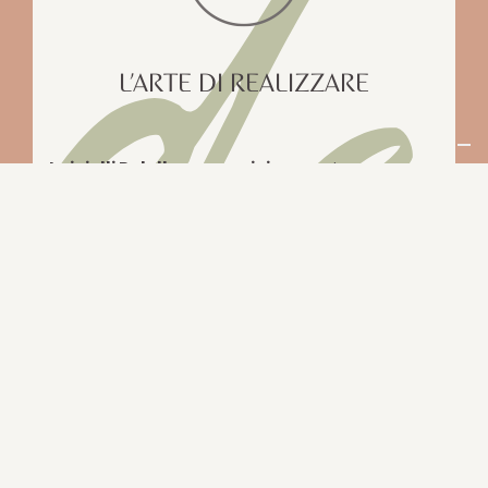
d
L’ARTE DI REALIZZARE
I gioielli Polello sono unici
. Non esiste un
pezzo completamente identico all’altro.Il
valore delle opere Polello infatti è l’unicità
garantita dal lavoro artigianale checoinvolge
le creazioni del brand dal primo all’ultimo
passaggio della loro produzione
SCOPRI LE GIOIELLERIE